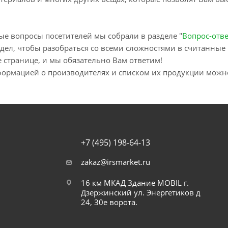
ые вопросы посетителей мы собрали в разделе "
Вопрос-отве
здел, чтобы разобраться со всеми сложностями в считанные 
е странице, и мы обязательно Вам ответим!
нформацией о производителях и списком их продукции можно
+7 (495) 198-64-13
zakaz@irsmarket.ru
16 км МКАД Здание MOBIL г.
Дзержинский ул. Энергетиков д
24, 30е ворота.