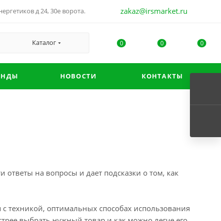
zakaz@irsmarket.ru
ергетиков д 24, 30е ворота.
Каталог
0
0
0
ЕНДЫ
НОВОСТИ
КОНТАКТЫ
 ответы на вопросы и дает подсказки о том, как
 с техникой, оптимальных способах использования
трее выбрать нужный товар и как можно легче его