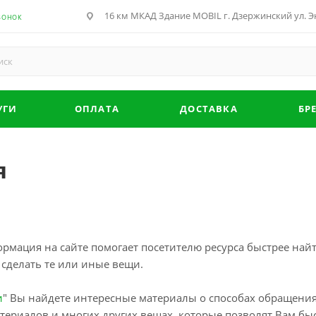
16 км МКАД Здание MOBIL г. Дзержинский ул. Эн
ВОНОК
УГИ
ОПЛАТА
ДОСТАВКА
БР
я
мация на сайте помогает посетителю ресурса быстрее найти
 сделать те или иные вещи.
и
" Вы найдете интересные материалы о способах обращения
териалов и многих других вещах, которые позволят Вам быс