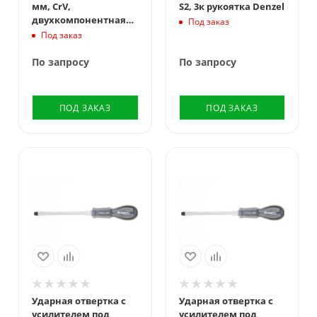
мм, CrV,
S2, 3к рукоятка Denzel
двухкомпонентная
Под заказ
рукоятка Сибртех
Под заказ
По запросу
По запросу
ПОД ЗАКАЗ
ПОД ЗАКАЗ
Ударная отвертка c
Ударная отвертка c
усилителем под
усилителем под