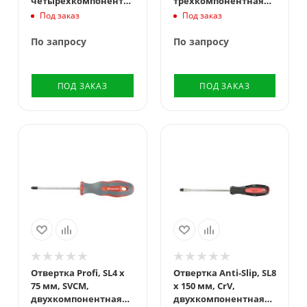
четырехкомпонентная
трехкомпонентная
рукоятка Сибртех
рукоятка Denzel
Под заказ
Под заказ
По запросу
По запросу
ПОД ЗАКАЗ
ПОД ЗАКАЗ
Отвертка Profi, SL4 х
Отвертка Anti-Slip, SL8
75 мм, SVСM,
х 150 мм, CrV,
двухкомпонентная
двухкомпонентная