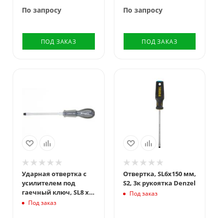
По запросу
По запросу
ПОД ЗАКАЗ
ПОД ЗАКАЗ
Ударная отвертка c
Отвертка, SL6x150 мм,
усилителем под
S2, 3к рукоятка Denzel
гаечный ключ, SL8 x
Под заказ
200 мм, пластиковая
Под заказ
рукоятка, CrV Matrix