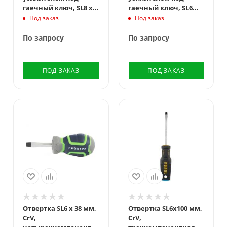
гаечный ключ, SL8 x
гаечный ключ, SL6
150, пластиковая
x100 мм, пластиковая
Под заказ
Под заказ
рукоятка, CrV Matrix
рукоятка, CrV Matrix
По запросу
По запросу
ПОД ЗАКАЗ
ПОД ЗАКАЗ
Отвертка SL6 х 38 мм,
Отвертка SL6x100 мм,
CrV,
CrV,