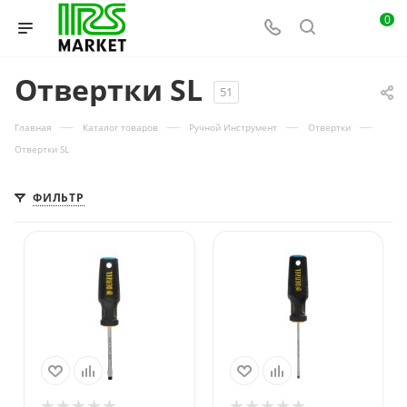
0
Отвертки SL
51
—
—
—
—
Главная
Каталог товаров
Ручной Инструмент
Отвертки
Отвертки SL
ФИЛЬТР