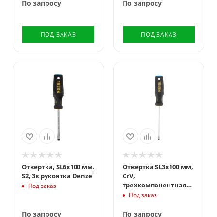
По запросу
По запросу
ПОД ЗАКАЗ
ПОД ЗАКАЗ
Отвертка, SL6x100 мм,
Отвертка SL3х100 мм,
S2, 3к рукоятка Denzel
CrV,
трехкомпонентная
Под заказ
рукоятка Denzel
Под заказ
По запросу
По запросу