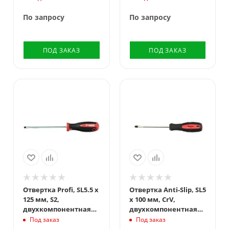
По запросу
По запросу
ПОД ЗАКАЗ
ПОД ЗАКАЗ
Отвертка Profi, SL5.5 х
Отвертка Anti-Slip, SL5
125 мм, S2,
х 100 мм, CrV,
двухкомпонентная
двухкомпонентная
рукоятка Matrix
рукоятка Matrix
Под заказ
Под заказ