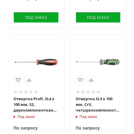
ПОД ЗАКАЗ
ПОД ЗАКАЗ
Отвертка Profi, SL4 х
Отвертка SL3 х 100
100 мм, S2,
мм, CrV,
двухкомпонентная
четырехкомпонентная
рукоятка Matrix
рукоятка Сибртех
Под заказ
Под заказ
По запросу
По запросу