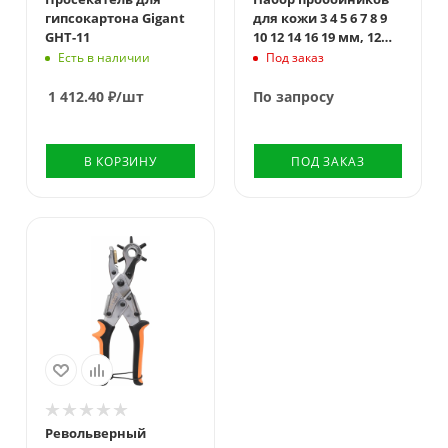
гипсокартона Gigant
для кожи 3 4 5 6 7 8 9
GHT-11
10 12 14 16 19 мм, 12
шт, чехол Сибртех
Есть в наличии
Под заказ
1 412.40
₽
/шт
По запросу
В КОРЗИНУ
ПОД ЗАКАЗ
Револьверный