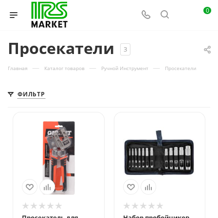
0
Просекатели
3
—
—
—
Главная
Каталог товаров
Ручной Инструмент
Просекатели
ФИЛЬТР
Просекатель для
Набор пробойников