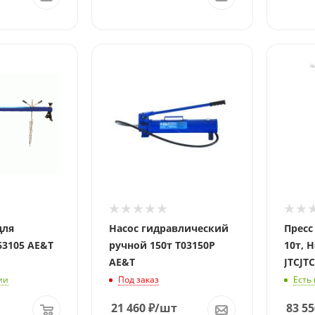
для
Насос гидравлический
Пресс
63105 AE&T
ручной 150т T03150P
10т, 
AE&T
JTCJTC
ии
Под заказ
Есть
21 460
₽
/шт
83 55