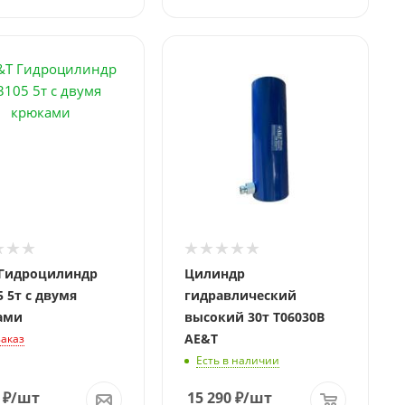
ие
 Гидроцилиндр
Цилиндр
5 5т с двумя
гидравлический
ами
высокий 30т T06030B
AE&T
заказ
Есть в наличии
₽
/шт
15 290
₽
/шт