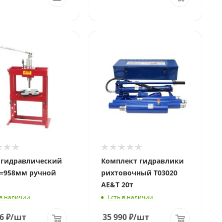
 гидравлический
Комплект гидравлики
Н=958мм ручной
рихтовочный T03020
AE&T 20т
 в наличии
Есть в наличии
6
₽
/шт
35 990
₽
/шт