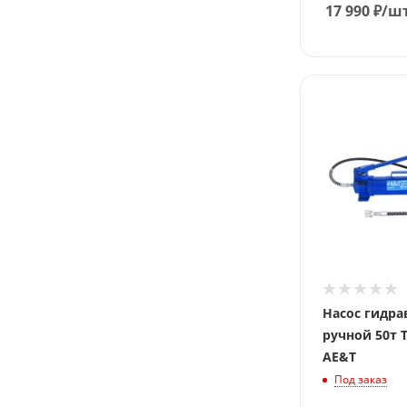
17 990
₽
/ш
Насос гидр
ручной 50т 
AE&T
Под заказ