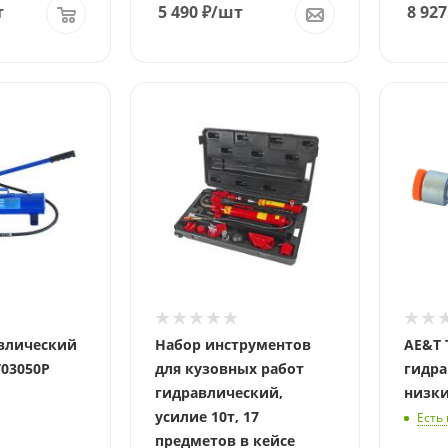
т
5 490
₽
/шт
8 927
Давлен
10 т.
авлический
Набор инструментов
AE&T 
T03050P
для кузовных работ
гидра
гидравлический,
низки
усилие 10т, 17
Есть
предметов в кейсе