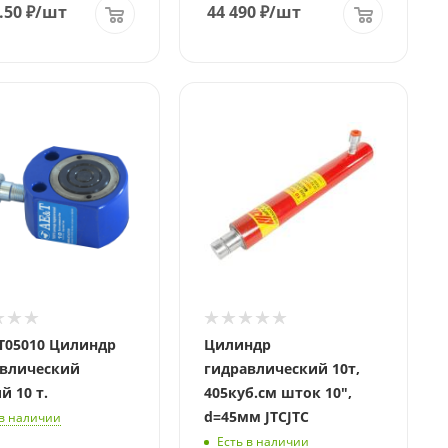
.50
₽
/шт
44 490
₽
/шт
ие
T05010 Цилиндр
Цилиндр
влический
гидравлический 10т,
й 10 т.
405куб.см шток 10",
d=45мм JTCJTC
 в наличии
Есть в наличии