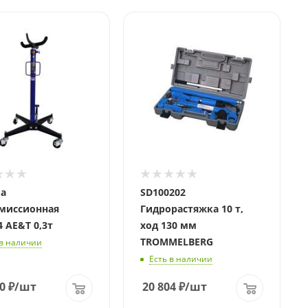
Давление
10 т.
а
SD100202
миссионная
Гидрорастяжка 10 т,
4 AE&T 0,3т
ход 130 мм
TROMMELBERG
 в наличии
Есть в наличии
0
₽
/шт
20 804
₽
/шт