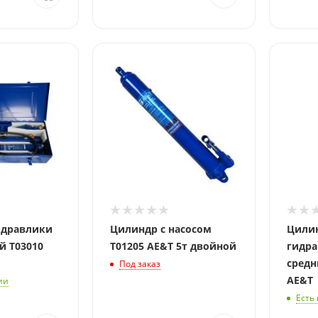
идравлики
Цилиндр с насосом
Цили
й T03010
T01205 AE&T 5т двойной
гидра
средн
Под заказ
AE&T
ии
Есть