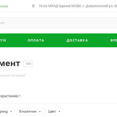
16 км МКАД Здание MOBIL г. Дзержинский ул. Эн
ВОНОК
УГИ
ОПЛАТА
ДОСТАВКА
БР
мент
184
ический инструмент
озрастание)
ренд
В наличии
Цвет