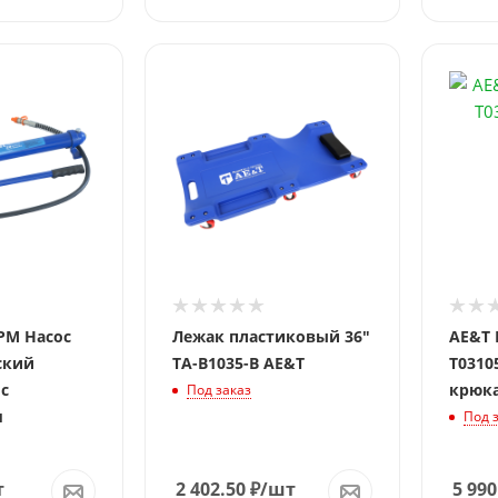
Давлен
5 т.
PM Насос
Лежак пластиковый 36"
АE&T
ский
TA-B1035-B AE&T
T0310
 с
крюк
Под заказ
м
Под 
т
2 402.50
₽
/шт
5 990