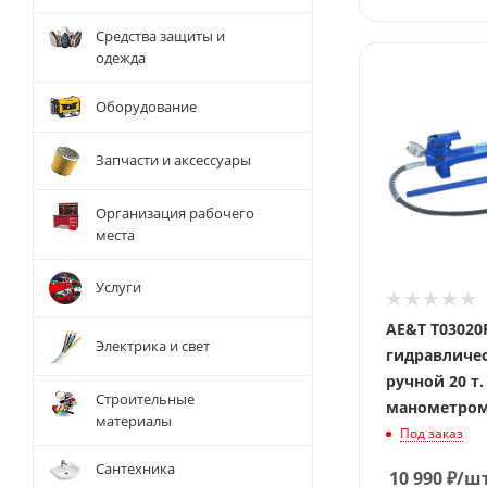
Средства защиты и
одежда
Давление
20 т.
Оборудование
Запчасти и аксессуары
Организация рабочего
места
Услуги
AE&T T03020
Электрика и свет
гидравличе
ручной 20 т.
Строительные
манометро
материалы
Под заказ
Сантехника
10 990
₽
/ш