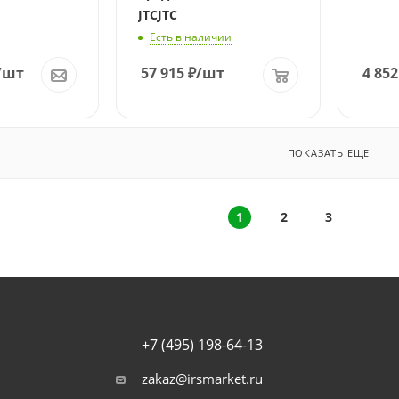
JTCJTC
Есть в наличии
/шт
57 915
₽
/шт
4 852
ПОКАЗАТЬ ЕЩЕ
1
2
3
+7 (495) 198-64-13
zakaz@irsmarket.ru