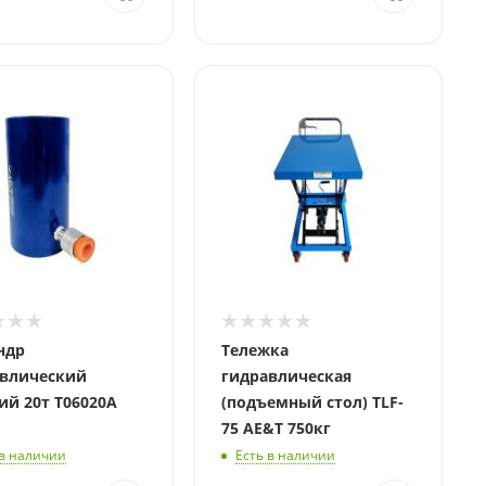
ндр
Тележка
влический
гидравлическая
ий 20т T06020A
(подъемный стол) TLF-
75 AE&T 750кг
 в наличии
Есть в наличии