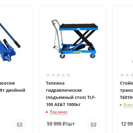
асосом
Тележка
Стойк
 8т двойной
гидравлическая
транс
(подъемный стол) TLF-
Т6010
100 AE&T 1000кг
Есть
Под заказ
59 990
₽
/шт
12 99