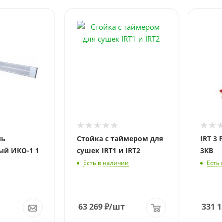
ль
Стойка с таймером для
IRT 3
ый ИКО-1 1
сушек IRT1 и IRT2
3КВ
Есть в наличии
Есть
63 269
₽
/шт
331 1