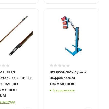
 мм
Длина, мм
500
MELBERG
IR3 ECONOMY Сушка
атель 1100 Вт, 500
инфракрасная
 IR2L, IR3
TROMMELBERG
MY, IR3D
Есть в наличии
IUM
 в наличии