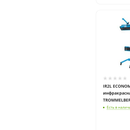
Длина, мм
500
IR2L ECONO
инфракрасн
TROMMELBE
Есть в налич