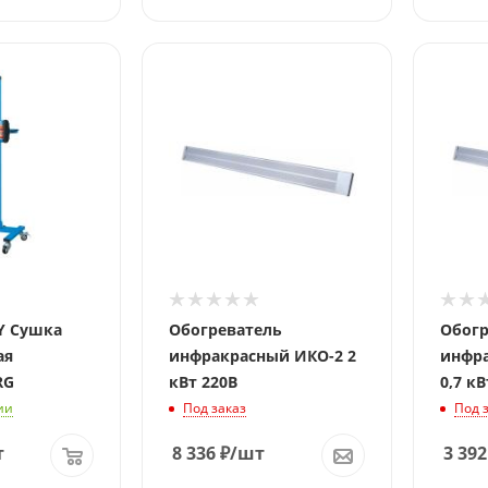
Y Сушка
Обогреватель
Обогр
ая
инфракрасный ИКО-2 2
инфра
RG
кВт 220В
0,7 кВ
ии
Под заказ
Под 
т
8 336
₽
/шт
3 392