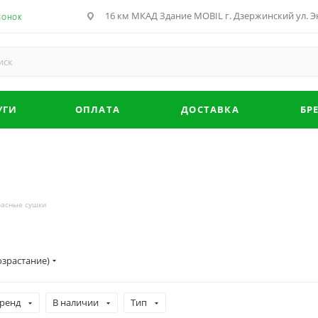
16 км МКАД Здание MOBIL г. Дзержинский ул. Эн
ВОНОК
УГИ
ОПЛАТА
ДОСТАВКА
БР
асные сушки
озрастание)
ренд
В наличии
Тип