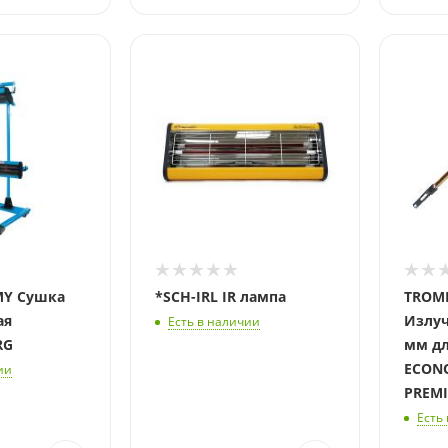
Длина,
500
MY Сушка
*SCH-IRL IR лампа
TROM
ая
Излуч
Есть в наличии
RG
мм для
ECONO
ии
PREM
Есть