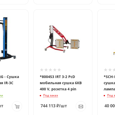
шка
*800453 IRT 3-2 PсD
*SCH-
я IR-3C
мобильная сушка 6КВ
сушка 
400 V, розетка 4 pin
ламп
ии
Под заказ
Под 
шт
744 113
₽
/шт
40 00