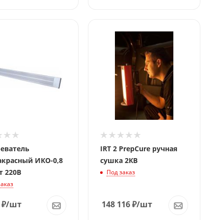
еватель
IRT 2 PrepCure ручная
красный ИКО-0,8
сушка 2КВ
т 220В
Под заказ
заказ
₽
/шт
148 116
₽
/шт