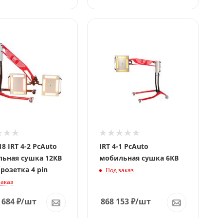
8 IRT 4-2 PсAuto
IRT 4-1 PсAuto
ьная сушка 12КВ
мобильная сушка 6КВ
 розетка 4 pin
Под заказ
заказ
 684
₽
/шт
868 153
₽
/шт