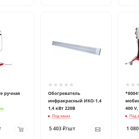
re ручная
Обогреватель
*80041
инфракрасный ИКО-1,4
мобил
1,4 кВт 220В
400 V,
ии
Под заказ
Под 
т
5 403
₽
/шт
1 080