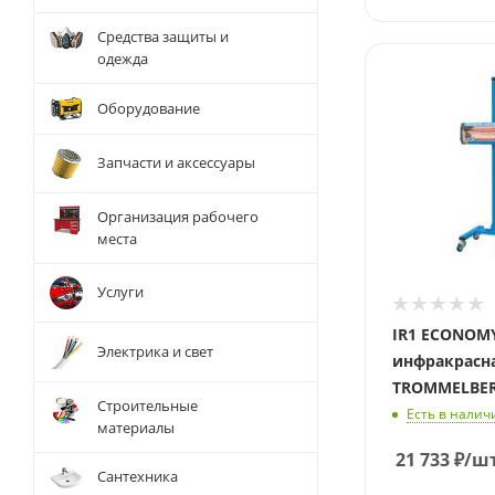
Средства защиты и
одежда
Напряжение,
Вольт
Оборудование
220
Длина, мм
Запчасти и аксессуары
400
Организация рабочего
места
Услуги
IR1 ECONOM
Электрика и свет
инфракрасн
TROMMELBE
Строительные
Есть в налич
материалы
21 733
₽
/ш
Сантехника