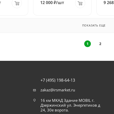
т
12 000
₽
/шт
9 268
ПОКАЗАТЬ ЕЩЕ
1
2
+7 (495) 198-64-13
zakaz@irsmarket.ru
16 км МКАД Здание MOBIL г.
Дзержинский ул. Энергетиков д
24, 30е ворота.