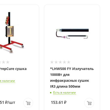
Длина, мм
500
 PrepCure сушка
*LHW500 FY Излучатель
1000Вт для
инфракрасных сушек
 в наличии
IR3 длина 500мм
Есть в наличии
51
₽
/шт
153.61
₽