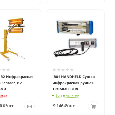
Напряжение,
Вольт
220
Длина, мм
400
IR2 Инфракрасная
IR01 HANDHELD Сушка
Schtaer, с 2
инфракрасная ручная
ами
TROMMELBERG
заказ
Есть в наличии
0
₽
/шт
9 146
₽
/шт