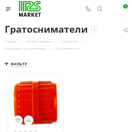
0
Гратосниматели
1
—
—
—
Главная
Каталог товаров
Сантехника
—
Инструмент для сантехники
Гратосниматели
ФИЛЬТР