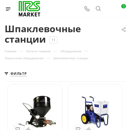
0
Шпаклевочные
станции
11
—
—
—
Главная
Каталог товаров
Оборудование
—
Окрасочное оборудование
Шпаклевочные станции
ФИЛЬТР
Производительность
л/мин
4.2
Напряжение,
Вольт
220