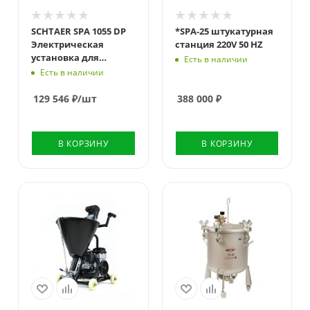
bar
bar
20
20
SCHTAER SPA 1055 DP
*SPA-25 штукатурная
Электрическая
станция 220V 50 HZ
Скорость
установка для
Есть в наличии
вращения, об/мин
нанесения
Есть в наличии
1200
шпатлевки
129 546
₽
/шт
388 000
₽
В КОРЗИНУ
В КОРЗИНУ
Напряжение,
Вольт
220