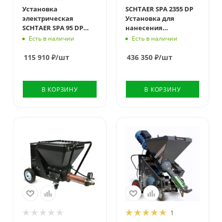
20
38
Установка
SCHTAER SPA 2355 DP
электрическая
Установка для
Скорость
SCHTAER SPA 95 DP
нанесения
вращения, об/мин
для нанесения
шпаклевки
Есть в наличии
Есть в наличии
1200
шпатлевки
115 910
₽
/шт
436 350
₽
/шт
В КОРЗИНУ
В КОРЗИНУ
Производительность
Производительность
л/мин
л/мин
12
30
Напряжение,
Напряжение,
Вольт
Вольт
220
380
Рабочее давление,
Рабочее давление,
bar
bar
1
30
20