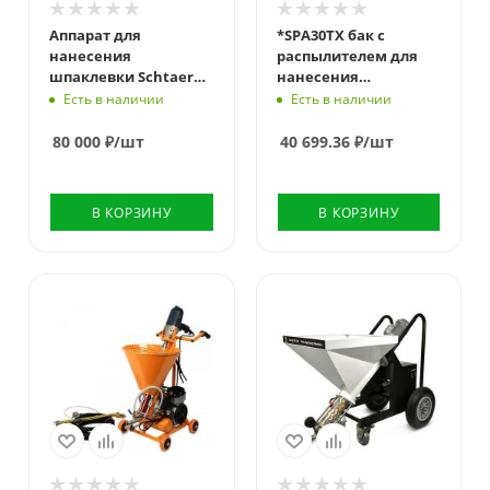
Аппарат для
*SPA30TX бак с
нанесения
распылителем для
шпаклевки Schtaer
нанесения
SPA 95 DP
текстурных красок
Есть в наличии
Есть в наличии
80 000
₽
/шт
40 699.36
₽
/шт
В КОРЗИНУ
В КОРЗИНУ
Производительность
Производительность
л/мин
л/мин
15
30
Напряжение,
Напряжение,
Вольт
Вольт
220
220
Рабочее давление,
Рабочее давление,
bar
bar