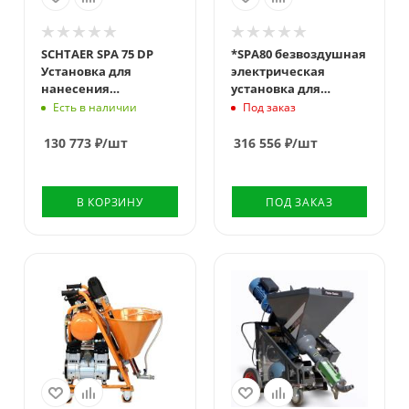
Рабочее давление,
bar
12
SCHTAER SPA 75 DP
*SPA80 безвоздушная
Установка для
электрическая
нанесения
установка для
шпаклевки
нанесения
Есть в наличии
Под заказ
шпатлевки 220V 50 HZ
130 773
₽
/шт
316 556
₽
/шт
В КОРЗИНУ
ПОД ЗАКАЗ
Производительность
Производительность
л/мин
л/мин
10
30
Напряжение,
Напряжение,
Вольт
Вольт
220
220
Рабочее давление,
Рабочее давление,