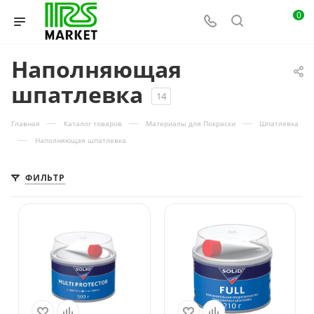
0
Наполняющая
шпатлевка
14
—
—
—
Главная
Каталог товаров
Материалы для Покраски
Шпатлевка
—
Наполняющая шпатлевка
ФИЛЬТР