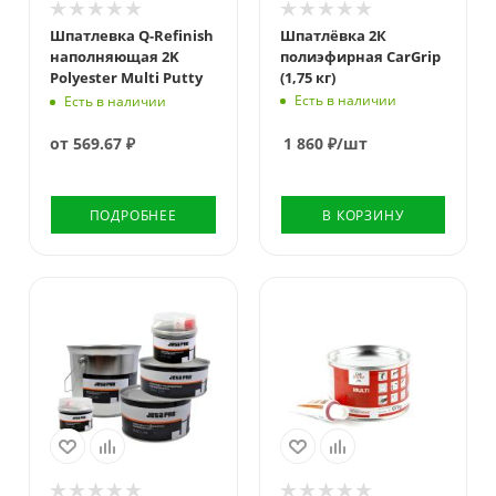
Шпатлевка Q-Refinish
Шпатлёвка 2К
наполняющая 2K
полиэфирная CarGrip
Polyester Multi Putty
(1,75 кг)
Есть в наличии
Есть в наличии
от
569.67 ₽
1 860
₽
/шт
ПОДРОБНЕЕ
В КОРЗИНУ