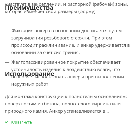
участвует в закреплении, и распорной (рабочей) зоны,
Преимущества
которая изменяет свои размеры (форму).
Фиксация анкера в основании достигается путем
закручивания резьбового стержня. При этом
происходит расклинивание, и анкер удерживается в
основании за счет сил трения.
Желтопассивированное покрытие обеспечивает
устойчивость изделия к воздействию влаги, что
Использование
позволяет использовать анкеры при выполнении
наружных работ
Для монтажа конструкций к полнотелым основаниям:
поверхностям из бетона, полнотелого кирпича или
природного камня. Анкер устанавливается в
предварительно просверленное и очищенное от
буровой муки отверстие и расклинивается при
закручивании резьбового стержня