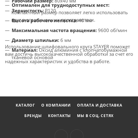
Рабочий размер:
80x40 мм
Оптимален для труднодоступных мест:
Зернистость:
P120
Компактный размер позволяет легко использовать
круг в ограниченных пространствах.
Высота рабочего лепестка:
40 мм
Максимальная частота вращения:
9600 об/мин
Диаметр шпильки:
6 мм
Использование шлифовального круга STAYER поможет
Материал:
Оксид алюминия с хлопчатобумажной
вам достичь высококачественной обработки за счет его
тканевой основой
надежных характеристик и удобства в работе.
КАТАЛОГ
О КОМПАНИИ
ОПЛАТА И ДОСТАВКА
БРЕНДЫ
КОНТАКТЫ
МЫ В СОЦ. СЕТЯХ