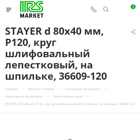
0
STAYER d 80x40 мм,
P120, круг
шлифовальный
лепестковый, на
шпильке, 36609-120
—
—
—
Главная
Каталог товаров
Расходные материалы
—
—
Абразивные материалы
Лепестковые круги
STAYER d 80x40 мм, P120, круг шлифовальный лепестковый, на шпильке, 36609-120