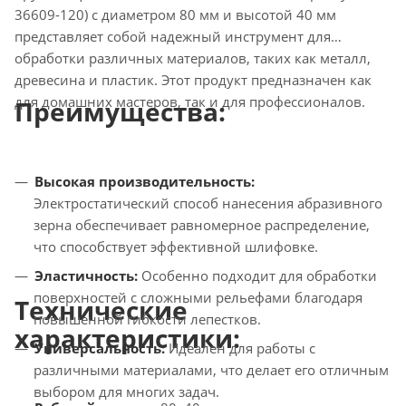
36609-120) с диаметром 80 мм и высотой 40 мм
представляет собой надежный инструмент для
обработки различных материалов, таких как металл,
древесина и пластик. Этот продукт предназначен как
для домашних мастеров, так и для профессионалов.
Преимущества:
Высокая производительность:
Электростатический способ нанесения абразивного
зерна обеспечивает равномерное распределение,
что способствует эффективной шлифовке.
Эластичность:
Особенно подходит для обработки
поверхностей с сложными рельефами благодаря
Технические
повышенной гибкости лепестков.
характеристики:
Универсальность:
Идеален для работы с
различными материалами, что делает его отличным
выбором для многих задач.