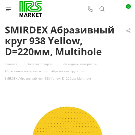
0
SMIRDEX Абразивный
круг 938 Yellow,
D=220мм, Multihole
—
—
—
Главная
Каталог товаров
Расходные материалы
—
—
Абразивные материалы
Абразивные круги
SMIRDEX Абразивный круг 938 Yellow, D=220мм, Multihole