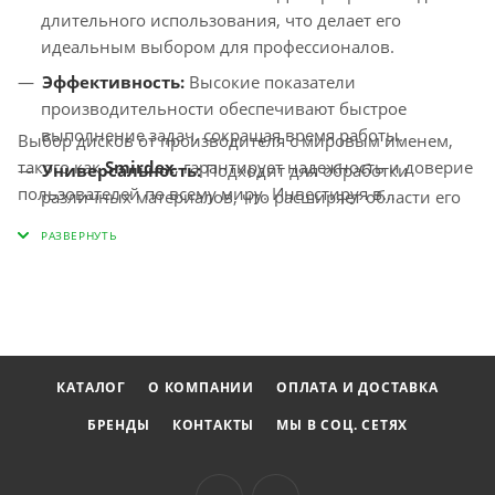
длительного использования, что делает его
идеальным выбором для профессионалов.
Эффективность:
Высокие показатели
производительности обеспечивают быстрое
выполнение задач, сокращая время работы.
Выбор дисков от производителя с мировым именем,
такого как
Smirdex
, гарантирует надежность и доверие
Универсальность:
Подходит для обработки
пользователей по всему миру. Инвестируя в
различных материалов, что расширяет области его
абразивные круги SMIRDEX, вы получаете качество,
применения.
проверенное временем и отзывами довольных
клиентов, которые отмечают стабильные результаты и
долговечность.
КАТАЛОГ
О КОМПАНИИ
ОПЛАТА И ДОСТАВКА
БРЕНДЫ
КОНТАКТЫ
МЫ В СОЦ. СЕТЯХ