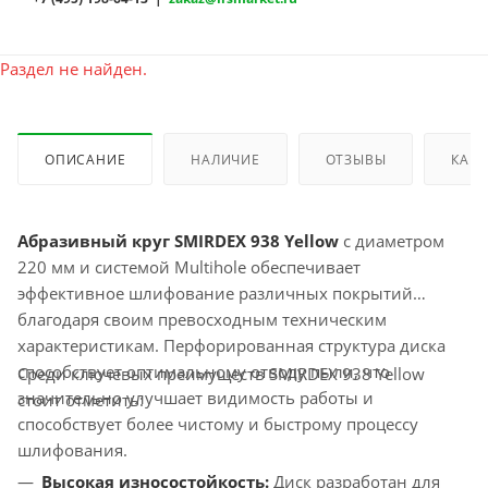
Раздел не найден.
ОПИСАНИЕ
НАЛИЧИЕ
ОТЗЫВЫ
КАК 
Абразивный круг SMIRDEX 938 Yellow
с диаметром
220 мм и системой Multihole обеспечивает
эффективное шлифование различных покрытий
благодаря своим превосходным техническим
характеристикам. Перфорированная структура диска
способствует оптимальному отводу пыли, что
Среди ключевых преимуществ SMIRDEX 938 Yellow
значительно улучшает видимость работы и
стоит отметить:
способствует более чистому и быстрому процессу
шлифования.
Высокая износостойкость:
Диск разработан для