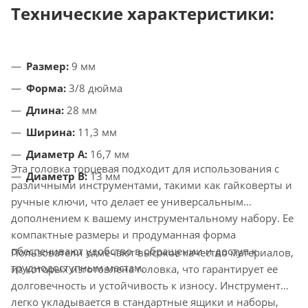
Технические характеристики:
Размер:
9 мм
Форма:
3/8 дюйма
Длина:
28 мм
Ширина:
11,3 мм
Диаметр A:
16,7 мм
Эта головка торцевая подходит для использования с
Диаметр B:
13 мм
различными инструментами, такими как гайковерты и
ручные ключи, что делает ее универсальным
дополнением к вашему инструментальному набору. Ее
компактные размеры и продуманная форма
обеспечивают удобство в обращении и доступ к
Пользователи отмечают высокое качество материалов,
труднодоступным местам.
из которых изготовлена головка, что гарантирует ее
долговечность и устойчивость к износу. Инструмент
легко укладывается в стандартные ящики и наборы,