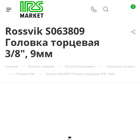
0
Rossvik S063809
Головка торцевая
3/8", 9мм
—
—
—
Главная
Каталог товаров
Ручной Инструмент
Торцевые головки
—
—
Головки 3/8"
Rossvik S063809 Головка торцевая 3/8", 9мм