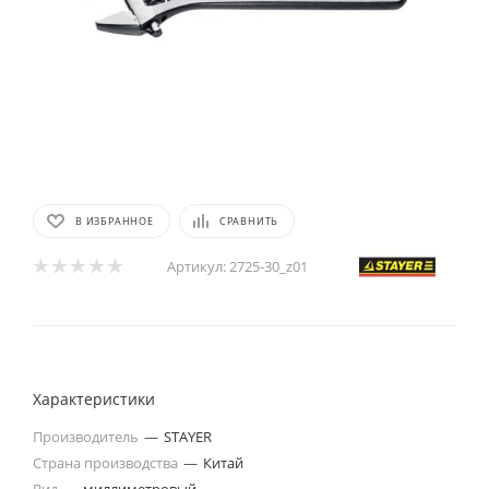
В ИЗБРАННОЕ
СРАВНИТЬ
Артикул:
2725-30_z01
Характеристики
Производитель
—
STAYER
Страна производства
—
Китай
Вид
—
миллиметровый