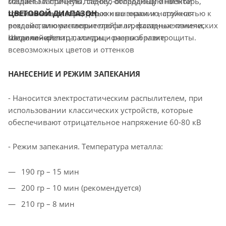
создает эластичную пленку, обладающую низкой
машины и прицепы, садово-огородный инвентарь,
токсичностью, стойкостью к выгоранию, стойкостью к
металлическая тара, дорожные знаки и наружная
ЦВЕТОВОЙ ДИАПАЗОН
воздействию растворителей и агрессивных химических
реклама, алюминиевые профили, фасадные панели,
соединений.
металлочерепица, кондиционеры и электрощиты.
Широкий спектр палитры – разнообразие
всевозможных цветов и оттенков
НАНЕСЕНИЕ И РЕЖИМ ЗАПЕКАНИЯ
- Наносится электростатическим распылителем, при
использовании классических устройств, которые
обеспечивают отрицательное напряжение 60-80 кВ
- Режим запекания. Температура металла:
190 гр – 15 мин
200 гр – 10 мин (рекомендуется)
210 гр – 8 мин