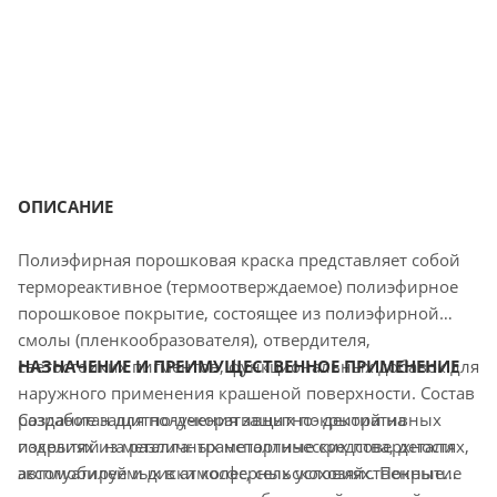
ОПИСАНИЕ
Полиэфирная порошковая краска представляет собой
термореактивное (термоотверждаемое) полиэфирное
порошковое покрытие, состоящее из полиэфирной
смолы (пленкообразователя), отвердителя,
светостойких пигментов, функциональных добавок для
НАЗНАЧЕНИЕ И ПРЕИМУЩЕСТВЕННОЕ ПРИМЕНЕНИЕ
наружного применения крашеной поверхности. Состав
разработан для получения защитно- декоративных
Создание защитно-декоративных покрытий на
покрытий на различных металлических поверхностях,
изделиях из металла: транспортные средства, детали
эксплуатируемых в атмосферных условиях. Покрытие
автомобилей и диски колес, сельскохозяйственные