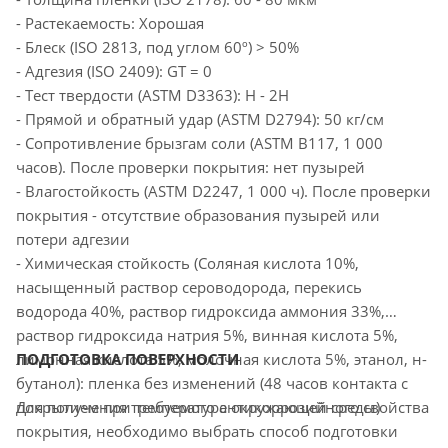
- Растекаемость: Хорошая
- Блеск (ISO 2813, под углом 60º) > 50%
- Адгезия (ISO 2409): GT = 0
- Тест твердости (ASTM D3363): H - 2H
- Прямой и обратный удар (ASTM D2794): 50 кг/см
- Сопротивление брызгам соли (ASTM B117, 1 000
часов). После проверки покрытия: нет пузырей
- Влагостойкость (ASTM D2247, 1 000 ч). После проверки
покрытия - отсутствие образования пузырей или
потери адгезии
- Химическая стойкость (Соляная кислота 10%,
насыщенный раствор сероводорода, перекись
водорода 40%, раствор гидроксида аммония 33%,
раствор гидроксида натрия 5%, винная кислота 5%,
лимонная кислота 5%, молочная кислота 5%, этанол, н-
ПОДГОТОВКА ПОВЕРХНОСТИ
бутанол): пленка без изменений (48 часов контакта с
покрытием при температуре окружающей среды)
Для получения требуемого антикоррозийного свойства
покрытия, необходимо выбрать способ подготовки