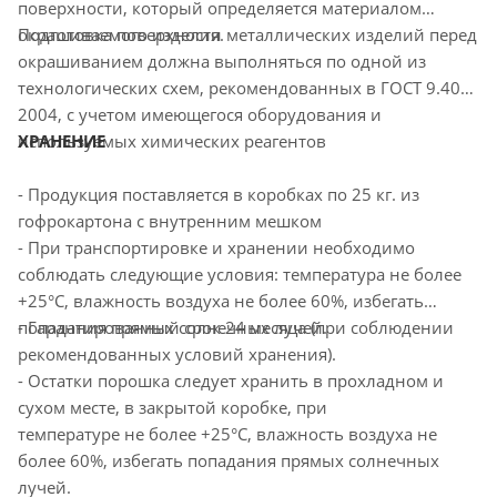
поверхности, который определяется материалом
окрашиваемого изделия.
Подготовка поверхности металлических изделий перед
окрашиванием должна выполняться по одной из
технологических схем, рекомендованных в ГОСТ 9.402-
2004, с учетом имеющегося оборудования и
используемых химических реагентов
ХРАНЕНИЕ
- Продукция поставляется в коробках по 25 кг. из
гофрокартона с внутренним мешком
- При транспортировке и хранении необходимо
соблюдать следующие условия: температура не более
+25°С, влажность воздуха не более 60%, избегать
попадания прямых солнечных лучей.
- Гарантированный срок 24 месяца (при соблюдении
рекомендованных условий хранения).
- Остатки порошка следует хранить в прохладном и
сухом месте, в закрытой коробке, при
температуре не более +25°С, влажность воздуха не
более 60%, избегать попадания прямых солнечных
лучей.