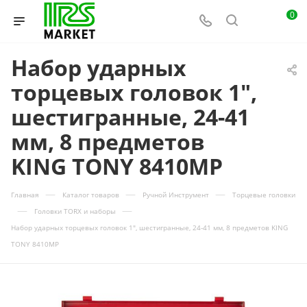
0
Набор ударных
торцевых головок 1",
шестигранные, 24-41
мм, 8 предметов
KING TONY 8410MP
—
—
—
Главная
Каталог товаров
Ручной Инструмент
Торцевые головки
—
—
Головки TORX и наборы
Набор ударных торцевых головок 1", шестигранные, 24-41 мм, 8 предметов KING
TONY 8410MP