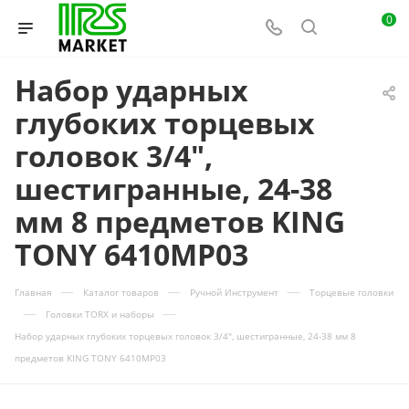
0
Набор ударных
глубоких торцевых
головок 3/4",
шестигранные, 24-38
мм 8 предметов KING
TONY 6410MP03
—
—
—
Главная
Каталог товаров
Ручной Инструмент
Торцевые головки
—
—
Головки TORX и наборы
Набор ударных глубоких торцевых головок 3/4", шестигранные, 24-38 мм 8
предметов KING TONY 6410MP03