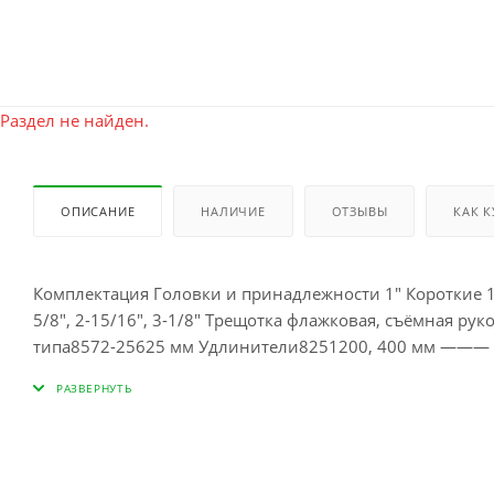
Раздел не найден.
ОПИСАНИЕ
НАЛИЧИЕ
ОТЗЫВЫ
КАК 
Комплектация Головки и принадлежности 1" Короткие 12-гра
5/8", 2-15/16", 3-1/8" Трещотка флажковая, съёмная ру
типа8572-25625 мм Удлинители8251200, 400 мм ———
Технические характеристики Количество предметов – 1
сталь Cr-Mo (механизм трещотки) Размеры футляра – 660