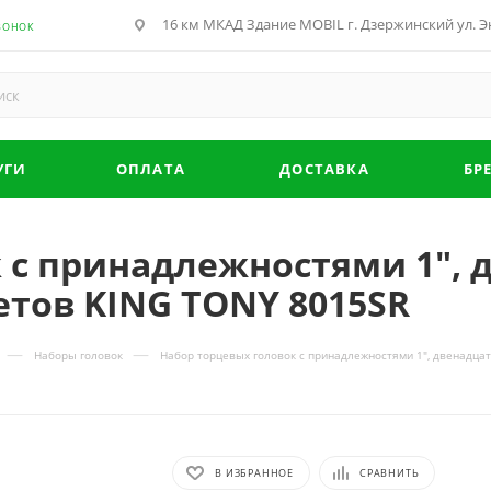
16 км МКАД Здание MOBIL г. Дзержинский ул. Эн
ВОНОК
УГИ
ОПЛАТА
ДОСТАВКА
БР
 с принадлежностями 1", 
метов KING TONY 8015SR
—
—
Наборы головок
Набор торцевых головок с принадлежностями 1", двенадцат
В ИЗБРАННОЕ
СРАВНИТЬ