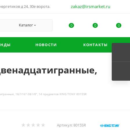
zakaz@irsmarket.ru
ергетиков д 24, 30е ворота.
Каталог
0
0
0
ЕНДЫ
НОВОСТИ
КОНТАКТЫ
двенадцатигранные,
игранные, 1&7/16"-3&1/8", 14 предметов KING TONY 8015SR
Артикул:
8015SR