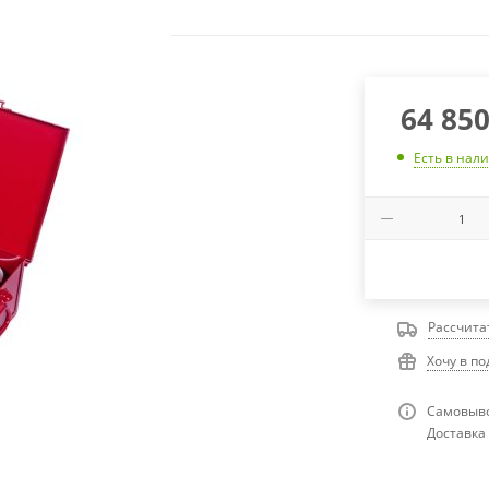
64 85
Есть в нал
Рассчита
Хочу в п
Самовыво
Доставка 