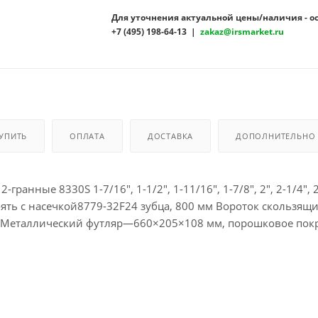
Для уточнения актуальной цены/наличия - о
+7 (495) 198-64-13 |
zakaz@irsmarket.ru
КУПИТЬ
ОПЛАТА
ДОСТАВКА
ДОПОЛНИТЕЛЬНО
нные 8330S 1-7/16", 1-1/2", 1-11/16", 1-7/8", 2", 2-1/4", 2-
коять с насечкой8779-32F24 зубца, 800 мм Вороток скользящи
 Металлический футляр—660×205×108 мм, порошковое пок
4 Материалы – инструментальная сталь Cr-V, хром, инструм
×205×108 мм Вес – 34,1 кг