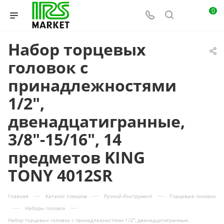
0
Набор торцевых
головок с
принадлежностями
1/2",
двенадцатигранные,
3/8"-15/16", 14
предметов KING
TONY 4012SR
—
—
—
Главная
Каталог товаров
Ручной Инструмент
Торцевые головки
—
—
Наборы головок
Набор торцевых головок с принадлежностями 1/2", двенадцатигранные,