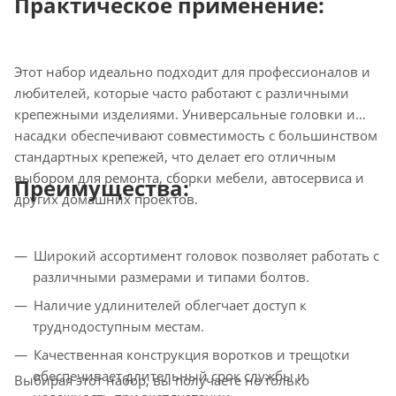
Практическое применение:
Этот набор идеально подходит для профессионалов и
любителей, которые часто работают с различными
крепежными изделиями. Универсальные головки и
насадки обеспечивают совместимость с большинством
стандартных крепежей, что делает его отличным
выбором для ремонта, сборки мебели, автосервиса и
Преимущества:
других домашних проектов.
Широкий ассортимент головок позволяет работать с
различными размерами и типами болтов.
Наличие удлинителей облегчает доступ к
труднодоступным местам.
Качественная конструкция воротков и трещotки
обеспечивает длительный срок службы и
Выбирая этот набор, вы получаете не только