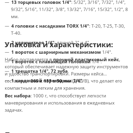
13 торцевых головок 1/4"
: 5/32", 3/16", 7/32", 1/4",
9/32", 5/16", 11/32", 3/8", 13/32", 7/16", 15/32", 1/2", 8
мм.
4 головки с насадками TORX 1/4"
: Т-20, Т-25, Т-30,
Т-40.
Упаковка и характеристики:
2 удлинителя 1/4"
: длиной 2" и 4".
1 вороток с шарнирным механизмом
1/4".
Набор поставляется в
прочной пластиковый кейс
,
1 вороток с плавающей головкой
1/4".
который обеспечивает надежную защиту инструментов
1 трещотка 1/4", 72 зуба
.
и удобство транспортировки. Размеры кейса
1 карданный переходник 1/4"
.
составляют
265 x 155 x 50 мм
(Д/Ш/В), что делает его
компактным и легким для хранения.
Вес набора
: 1000 г, что способствует легкости
маневрирования и использования в ежедневных
задачах.