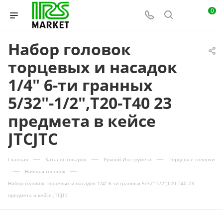
0
Набор головок
торцевых и насадок
1/4" 6-ти гранных
5/32"-1/2",Т20-Т40 23
предмета в кейсе
JTCJTC
—
—
—
Главная
Каталог товаров
Ручной Инструмент
Торцевые головки
—
—
Наборы головок
Набор головок торцевых и насадок 1/4" 6-ти гранных 5/32"-1/2",Т20-Т40 23
предмета в кейсе JTCJTC