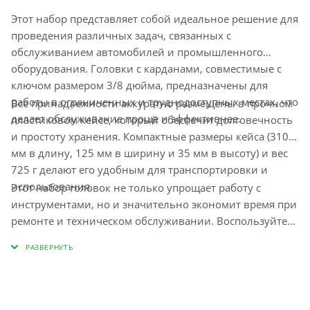
Этот набор представляет собой идеальное решение для
проведения различных задач, связанных с
обслуживанием автомобилей и промышленного
оборудования. Головки с карданами, совместимые с
ключом размером 3/8 дюйма, предназначены для
работы в ограниченных и труднодоступных местах, что
Все принадлежности аккуратно размещены в прочном
делает обслуживание проще и эффективнее.
пластиковом кейсе, который обеспечит долговечность
и простоту хранения. Компактные размеры кейса (310
мм в длину, 125 мм в ширину и 35 мм в высоту) и вес
725 г делают его удобным для транспортировки и
использования.
Этот набор головок не только упрощает работу с
инструментами, но и значительно экономит время при
ремонте и техническом обслуживании. Воспользуйтесь
преимуществами этого практичного решения для
вашего домашнего или профессионального
использования.