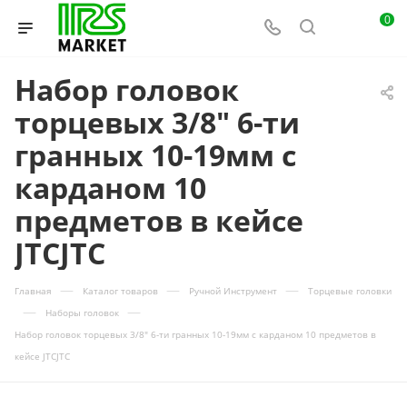
0
Набор головок
торцевых 3/8" 6-ти
гранных 10-19мм с
карданом 10
предметов в кейсе
JTCJTC
—
—
—
Главная
Каталог товаров
Ручной Инструмент
Торцевые головки
—
—
Наборы головок
Набор головок торцевых 3/8" 6-ти гранных 10-19мм с карданом 10 предметов в
кейсе JTCJTC