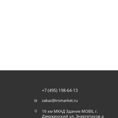
+7 (495) 198-64-13
zakaz@irsmarket.ru
16 км МКАД Здание MOBIL г.
Дзержинский ул. Энергетиков д