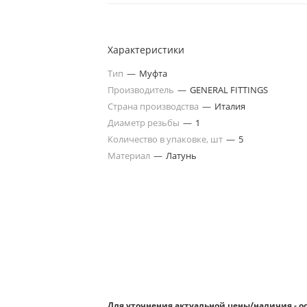
Характеристики
Тип
—
Муфта
Производитель
—
GENERAL FITTINGS
Страна производства
—
Италия
Диаметр резьбы
—
1
Количество в упаковке, шт
—
5
Материал
—
Латунь
Для уточнения актуальной цены/наличия - о