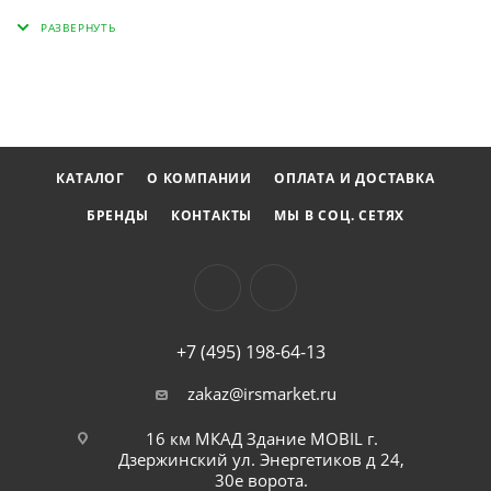
использовании, он значительно упрощает процессы
ремонта и обслуживания, позволяя существенно
сократить время на выполнение работ. Этот продукт
обеспечит качественное взаимодействие с
крепежными элементами и повысит общую
эффективность технических процедур.
КАТАЛОГ
О КОМПАНИИ
ОПЛАТА И ДОСТАВКА
БРЕНДЫ
КОНТАКТЫ
МЫ В СОЦ. СЕТЯХ
+7 (495) 198-64-13
zakaz@irsmarket.ru
16 км МКАД Здание MOBIL г.
Дзержинский ул. Энергетиков д 24,
30е ворота.