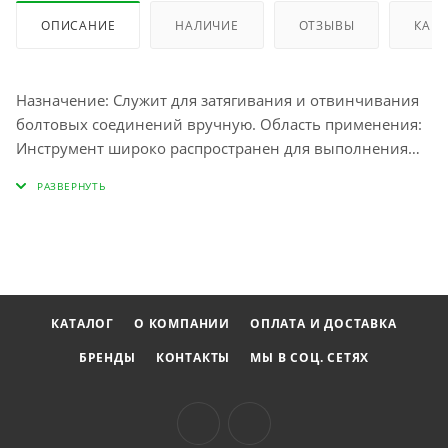
ОПИСАНИЕ
НАЛИЧИЕ
ОТЗЫВЫ
КАК 
Назначение: Служит для затягивания и отвинчивания
болтовых соединений вручную. Область применения:
Инструмент широко распространен для выполнения
ремонтно-монтажных работ как в бытовых условиях,
так и в профессиональной сфере. Особенности: •
Прочность. • Долговечность. • Изготовлен из
высококачественной стали. • Изготовлен из хром-
ванадиевого сплава стали. • Хромированный.
Технические характеристики: Угол наклона рожков 15
градусов Размер 9 x 11 мм Материал Сталь Вес, кг 0,065
КАТАЛОГ
О КОМПАНИИ
ОПЛАТА И ДОСТАВКА
БРЕНДЫ
КОНТАКТЫ
МЫ В СОЦ. СЕТЯХ