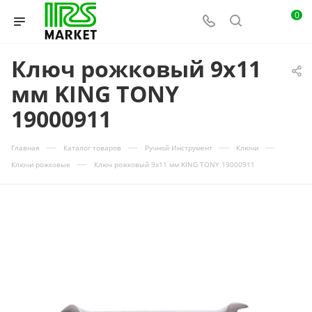
0
Ключ рожковый 9x11
мм KING TONY
19000911
—
—
—
—
Главная
Каталог товаров
Ручной Инструмент
Ключи
—
Ключи рожковые
Ключ рожковый 9x11 мм KING TONY 19000911