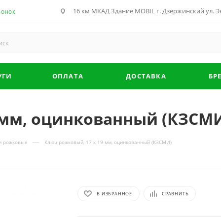
16 км МКАД Здание MOBIL г. Дзержинский ул. Эн
ВОНОК
УГИ
ОПЛАТА
ДОСТАВКА
БР
 мм, оцинкованный (КЗСМ
—
и рожковые
Ключ рожковый, 17 х 19 мм, оцинкованный (КЗСМИ)
В ИЗБРАННОЕ
СРАВНИТЬ