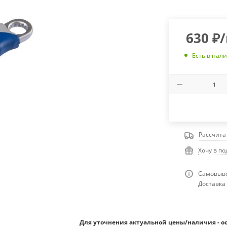
630
₽
Есть в нал
Рассчита
Хочу в п
Самовыво
Доставка 
Для уточнения актуальной цены/наличия - о