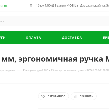
16 км МКАД Здание MOBIL г. Дзержинский ул. Эн
ВОНОК
УГИ
ОПЛАТА
ДОСТАВКА
БР
5 мм, эргономичная ручка 
—
и разводные
Ключ разводной 200 х 25 мм, эргономичная ручка МАСТАК 020-11200H
В ИЗБРАННОЕ
СРАВНИТЬ