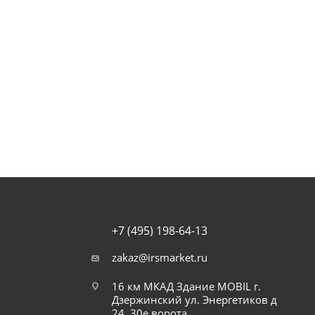
+7 (495) 198-64-13
zakaz@irsmarket.ru
16 км МКАД Здание MOBIL г.
Дзержинский ул. Энергетиков д
24, 30е ворота.