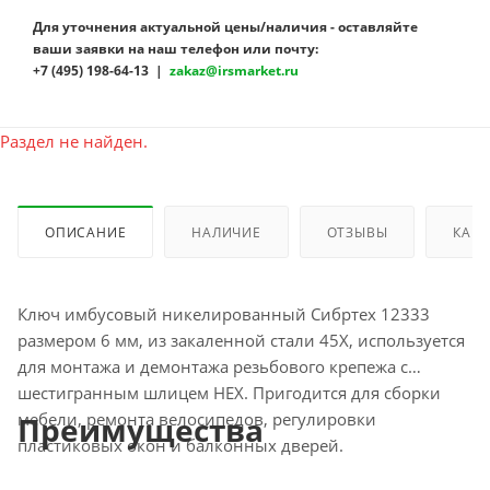
Для уточнения актуальной цены/наличия - оставляйте
ваши заявки на наш телефон или почту:
+7 (495) 198-64-13 |
zakaz@irsmarket.ru
Раздел не найден.
ОПИСАНИЕ
НАЛИЧИЕ
ОТЗЫВЫ
КАК 
Ключ имбусовый никелированный Сибртех 12333
размером 6 мм, из закаленной стали 45Х, используется
для монтажа и демонтажа резьбового крепежа с
шестигранным шлицем HEX. Пригодится для сборки
мебели, ремонта велосипедов, регулировки
Преимущества
пластиковых окон и балконных дверей.