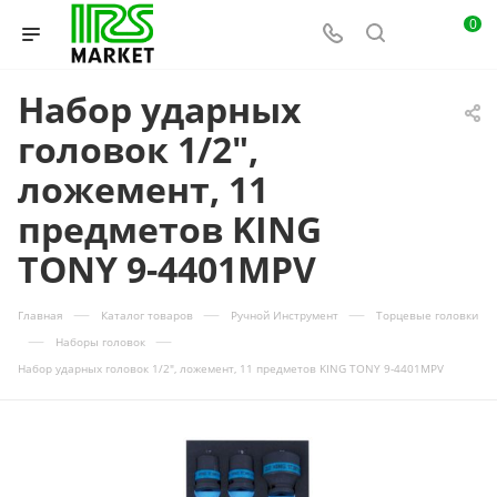
0
Набор ударных
головок 1/2",
ложемент, 11
предметов KING
TONY 9-4401MPV
—
—
—
Главная
Каталог товаров
Ручной Инструмент
Торцевые головки
—
—
Наборы головок
Набор ударных головок 1/2", ложемент, 11 предметов KING TONY 9-4401MPV