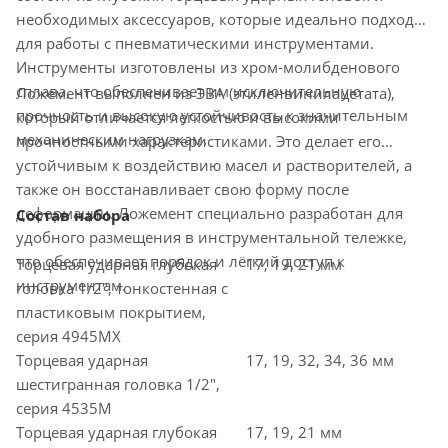
необходимых аксессуаров, которые идеально подходят
для работы с пневматическими инструментами.
Инструменты изготовлены из хром-молибденового
сплава, что обеспечивает им исключительную
Ложемент выполнен из ЭВА (этиленвинилацетата),
прочность и высокую устойчивость к значительным
который отличается лёгкостью и высокими
механическим нагрузкам.
прочностными характеристиками. Это делает его
устойчивым к воздействию масел и растворителей, а
также он восстанавливает свою форму после
деформации. Ложемент специально разработан для
Состав набора
удобного размещения в инструментальной тележке,
что обеспечивает порядок и лёгкий доступ к
Торцевая ударная глубокая
17, 19, 21 мм
инструментам.
головка 1/2", тонкостенная с
пластиковым покрытием,
серия 4945MX
Торцевая ударная
17, 19, 32, 34, 36 мм
шестигранная головка 1/2",
серия 4535M
Торцевая ударная глубокая
17, 19, 21 мм