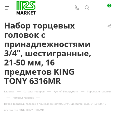
0
Набор торцевых
головок с
принадлежностями
3/4", шестигранные,
21-50 мм, 16
предметов KING
TONY 6316MR
—
—
—
Главная
Каталог товаров
Ручной Инструмент
Торцевые головки
—
—
Наборы головок
Набор торцевых головок с принадлежностями 3/4", шестигранные, 21-50 мм, 16
предметов KING TONY 6316MR