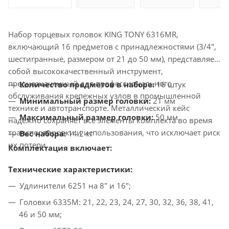
Набор торцевых головок KING TONY 6316MR,
включающий 16 предметов с принадлежностями (3/4",
шестигранные, размером от 21 до 50 мм), представляет
собой высококачественный инструмент,
предназначенный для профессионального
Количество предметов в наборе:
16 штук
обслуживания крепежных узлов в промышленной
Минимальный размер головки:
21 мм
технике и автотранспорте. Металлический кейс
Максимальный размер головки:
50 мм
надежно сохраняет все элементы комплекта во время
транспортировки и использования, что исключает риск
Вес набора:
14.2 кг
их потери.
Комплектация включает:
Технические характеристики:
Удлинители 6251 на 8" и 16";
Головки 6335M: 21, 22, 23, 24, 27, 30, 32, 36, 38, 41,
46 и 50 мм;