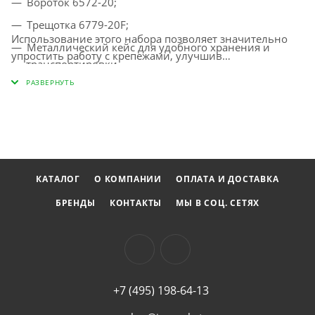
Вороток 6572-20;
Трещотка 6779-20F;
Использование этого набора позволяет значительно
Металлический кейс для удобного хранения и
упростить работу с крепежами, улучшив
транспортировки.
эффективность и точность выполнения задач. Оцените
удобство и качество инструмента KING TONY и
убедитесь, как он может упростить выполнение ваших
повседневных задач.
КАТАЛОГ
О КОМПАНИИ
ОПЛАТА И ДОСТАВКА
БРЕНДЫ
КОНТАКТЫ
МЫ В СОЦ. СЕТЯХ
+7 (495) 198-64-13