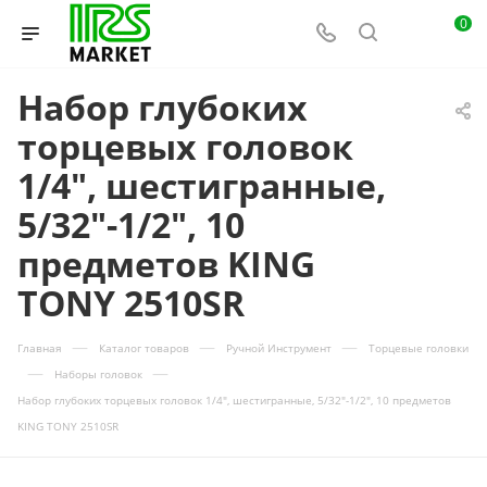
0
Набор глубоких
торцевых головок
1/4", шестигранные,
5/32"-1/2", 10
предметов KING
TONY 2510SR
—
—
—
Главная
Каталог товаров
Ручной Инструмент
Торцевые головки
—
—
Наборы головок
Набор глубоких торцевых головок 1/4", шестигранные, 5/32"-1/2", 10 предметов
KING TONY 2510SR