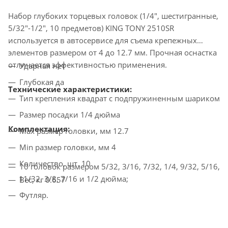
Набор глубоких торцевых головок (1/4", шестигранные,
5/32"-1/2", 10 предметов) KING TONY 2510SR
используется в автосервисе для съема крепежных
элементов размером от 4 до 12.7 мм. Прочная оснастка
отличается эффективностью применения.
Ударная нет
Глубокая да
Технические характеристики:
Тип крепления квадрат с подпружиненным шариком
Размер посадки 1/4 дюйма
Комплектация:
Max размер головки, мм 12.7
Min размер головки, мм 4
Количество, шт. 10
10 головок размером 5/32, 3/16, 7/32, 1/4, 9/32, 5/16,
11/32, 3/8, 7/16 и 1/2 дюйма;
Вес, кг 0.657
Футляр.