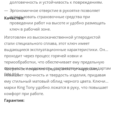
долговечность и устойчивость к повреждениям.
Эргономичное отверстие в рукоятке позволяет
использовать страховочные средства при
Качество:
проведении работ на высоте и удобно размещать
ключ в рабочей зоне.
Изготовлен из высококачественной углеродистой
стали специального сплава, этот ключ имеет
выдающиеся эксплуатационные характеристики. Он
проходит через процесс горячей ковки и
термообработки, что обеспечивает ему предельную
прочность и надежность, соответствующую стандартам
Фосфатное покрытие предохраняет от коррозии,
DIN 894.
повышает прочность и твердость изделия, придавая
ему стильный матовый облид черного цвета. Ключи
марки King Tony удобно ложатся в руку, что повышает
комфорт при работе.
Гарантия: