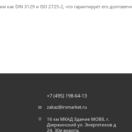
им как DIN 3129 и ISO 2725-2, что гарантирует его долговеч
+7 (495) 198-64-13
zakaz@irsmarket.ru
16 км МКАД Здание MOBIL г.
Дзержинский ул. Энергетиков д
24, 30е ворота.