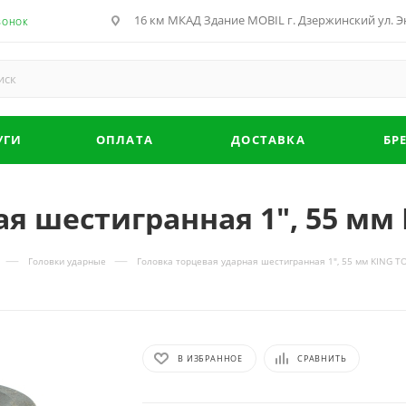
16 км МКАД Здание MOBIL г. Дзержинский ул. Эн
ВОНОК
УГИ
ОПЛАТА
ДОСТАВКА
БР
ая шестигранная 1", 55 мм
—
—
Головки ударные
Головка торцевая ударная шестигранная 1", 55 мм KING 
В ИЗБРАННОЕ
СРАВНИТЬ