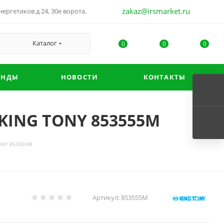
zakaz@irsmarket.ru
ергетиков д 24, 30е ворота.
Каталог
0
0
0
ЕНДЫ
НОВОСТИ
КОНТАКТЫ
 KING TONY 853555M
TONY 853555M
Артикул:
853555M