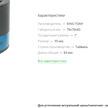
Характеристики
Производитель
—
KING TONY
Габариты в мм.
—
79х79х83
Посадочный размер
—
1"
Размер
—
55 мм.
Страна производства
—
Тайвань
Длина общая
—
83 мм.
Все характеристики
Для уточнения актуальной цены/наличия - о