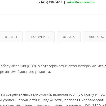
+7 (495) 198-64-13 |
zakaz@irsmarket.ru
ОТЗЫВЫ
КАК КУПИТЬ
ОПЛАТА
ДОСТАВКА
бслуживания (СТО), в автосервисах и автомастерских, что д
ре автомобильного ремонта.
ием современных технологий, включая горячую ковку и по
й уровень прочности и надёжности, позволяя использовать
укт соответствует строгим стандартам качества DIN 3129 и 