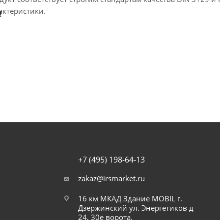
актеристики.
!
+7 (495) 198-64-13
zakaz@irsmarket.ru
16 км МКАД Здание MOBIL г.
Дзержинский ул. Энергетиков д
24, 30е ворота.