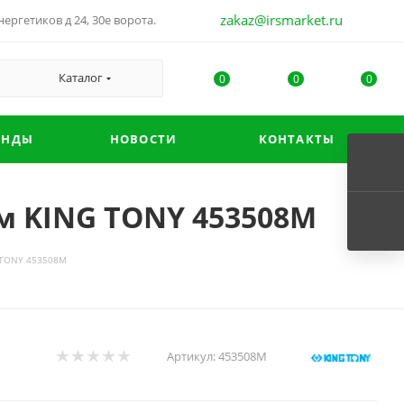
zakaz@irsmarket.ru
ергетиков д 24, 30е ворота.
Каталог
0
0
0
ЕНДЫ
НОВОСТИ
КОНТАКТЫ
мм KING TONY 453508M
G TONY 453508M
Артикул:
453508M