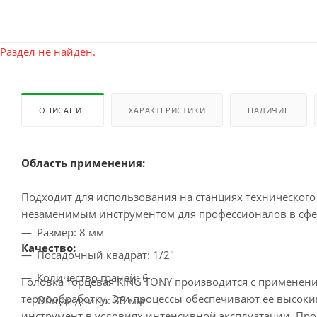
Раздел не найден.
ОПИСАНИЕ
ХАРАКТЕРИСТИКИ
НАЛИЧИЕ
Область применения:
Подходит для использования на станциях технического о
незаменимым инструментом для профессионалов в сфе
Размер: 8 мм
Качество:
Посадочный квадрат: 1/2"
Количество граней: 6
Головка торцевая KING TONY производится с применен
термообработку. Эти процессы обеспечивают её высоки
Общая длина: 38 мм
инструмент в условиях интенсивной эксплуатации. Прод