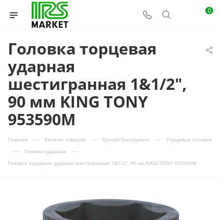
0
Головка торцевая
ударная
шестигранная 1&1/2",
90 мм KING TONY
953590M
—
—
—
Главная
Каталог товаров
Ручной Инструмент
Торцевые головки
—
—
Головки ударные
Головка торцевая ударная шестигранная 1&1/2", 90 мм KING TONY 953590M