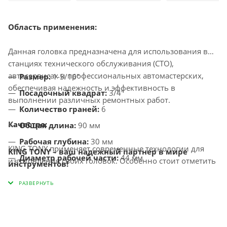
Область применения:
Данная головка предназначена для использования в
станциях технического обслуживания (СТО),
автосервисах и профессиональных автомастерских,
Размер:
1-5/16"
обеспечивая надежность и эффективность в
Посадочный квадрат:
3/4"
выполнении различных ремонтных работ.
Количество граней:
6
Качество:
Общая длина:
90 мм
Рабочая глубина:
30 мм
KING TONY применяет современные технологии для
KING TONY – ваш надежный партнер в мире
Диаметр рабочей части:
44 мм
изготовления своих головок. Особенно стоит отметить
инструментов!
процесс горячей ковки, за которым следует
Диаметр у основания:
50 мм
термообработка. Эти методы значительно повышают
Габариты:
50 х 50 х 90 мм
прочность и надежность инструмента, позволяя
Вес:
0,787 кг
использовать его как в автосервисах, так и в
производственных условиях.