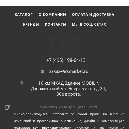
Инструмент соответствует стандартам качества,
КАТАЛОГ
О КОМПАНИИ
ОПЛАТА И ДОСТАВКА
установленным ANSI/ASME B107.2, что подтверждает
его высокие эксплуатационные характеристики и
БРЕНДЫ
КОНТАКТЫ
МЫ В СОЦ. СЕТЯХ
долговечность.
Технические характеристики:
+7 (495) 198-64-13
zakaz@irsmarket.ru
16 км МКАД Здание MOBIL г.
Дзержинский ул. Энергетиков д 24,
30е ворота.
ПОЛИТИКА КОНФИДЕНЦИАЛЬНОСТИ
Фирма-производитель оставляет за собой право на внесение
изменений в программное обеспечение, дизайн и комплектацию
приборов без предварительного уведомления. Во избежание