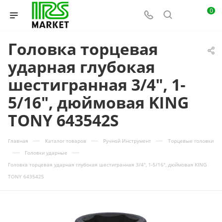
0
Головка торцевая
ударная глубокая
шестигранная 3/4", 1-
5/16", дюймовая KING
TONY 643542S
—
—
—
Главная
Каталог товаров
Ручной Инструмент
Торцевые головки
—
—
Головки ударные
Головка торцевая ударная глубокая шестигранная 3/4", 1-5/16", дюймовая KING
TONY 643542S