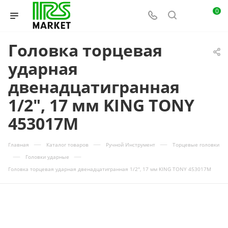
0
Головка торцевая
ударная
двенадцатигранная
1/2", 17 мм KING TONY
453017M
—
—
—
Главная
Каталог товаров
Ручной Инструмент
Торцевые головки
—
—
Головки ударные
Головка торцевая ударная двенадцатигранная 1/2", 17 мм KING TONY 453017M