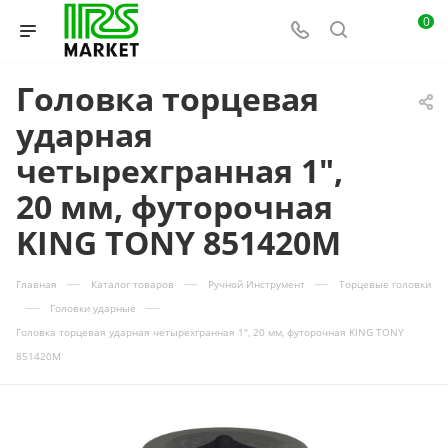
0
Головка торцевая
ударная
четырехгранная 1",
20 мм, футорочная
KING TONY 851420M
—
—
—
Главная
Каталог товаров
Ручной Инструмент
Торцевые головки
—
—
Головки ударные
Головка торцевая ударная четырехгранная 1", 20 мм, футорочная KING TONY
851420M