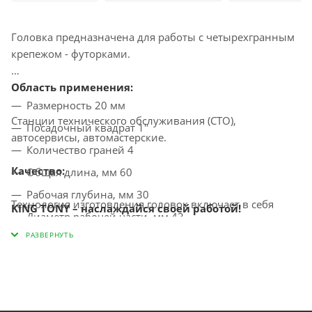
Головка предназначена для работы с четырехгранным
крепежом - футорками.
Область применения:
Размерность 20 мм
Станции технического обслуживания (СТО),
Посадочный квадрат 1"
автосервисы, автомастерские.
Количество граней 4
Качество:
Общая длина, мм 60
Рабочая глубина, мм 30
Технология изготовления головок включает в себя
KING TONY – наслаждайся своей работой!
Диаметр рабочей части, мм 43
метод горячей ковки с последующей термообработкой,
придающим инструментам особую прочность и
Диаметр у основания, мм 54
высокую надёжность, что даёт возможность
Габариты, мм 54 х 54 х 60
профессионального использования в условиях
Вес, кг 0,621
автосервиса, СТО, а также на производстве.