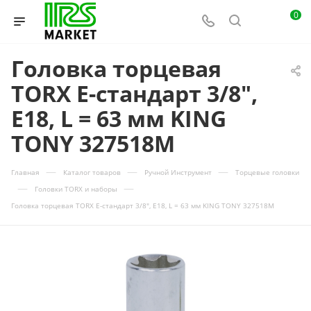
0
Головка торцевая
TORX Е-стандарт 3/8",
E18, L = 63 мм KING
TONY 327518M
—
—
—
Главная
Каталог товаров
Ручной Инструмент
Торцевые головки
—
—
Головки TORX и наборы
Головка торцевая TORX Е-стандарт 3/8", E18, L = 63 мм KING TONY 327518M