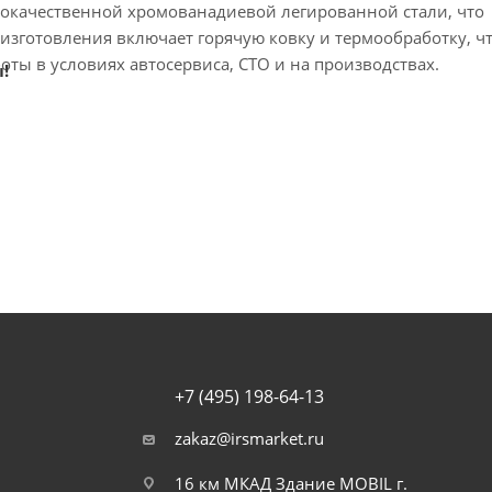
кокачественной хромованадиевой легированной стали, что
изготовления включает горячую ковку и термообработку, чт
ты в условиях автосервиса, СТО и на производствах.
!
+7 (495) 198-64-13
zakaz@irsmarket.ru
16 км МКАД Здание MOBIL г.