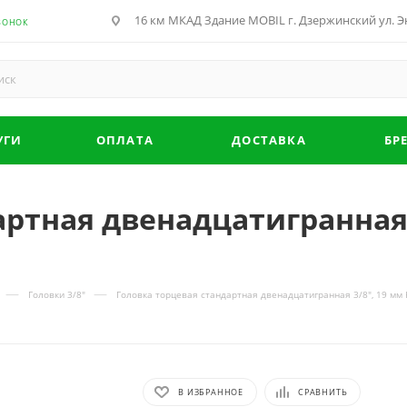
16 км МКАД Здание MOBIL г. Дзержинский ул. Эн
ВОНОК
УГИ
ОПЛАТА
ДОСТАВКА
БР
ртная двенадцатигранная 
—
—
Головки 3/8"
Головка торцевая стандартная двенадцатигранная 3/8", 19 м
В ИЗБРАННОЕ
СРАВНИТЬ