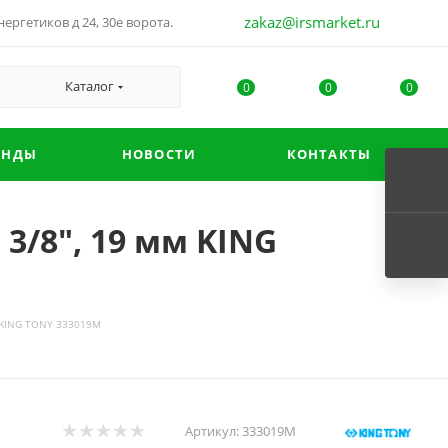
zakaz@irsmarket.ru
ергетиков д 24, 30е ворота.
Каталог
0
0
0
ЕНДЫ
НОВОСТИ
КОНТАКТЫ
3/8", 19 мм KING
м KING TONY 333019M
Артикул:
333019M