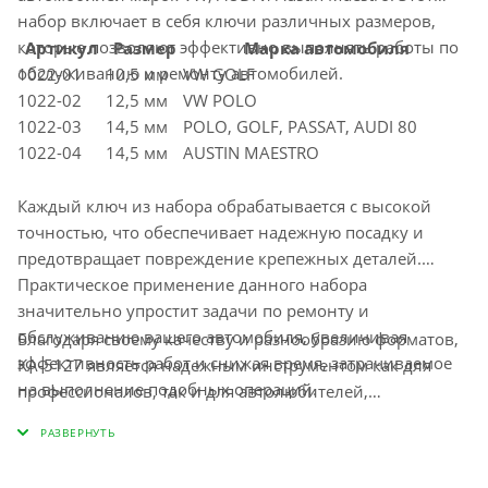
набор включает в себя ключи различных размеров,
которые позволяют эффективно выполнять работы по
Артикул
Размер
Марка автомобиля
обслуживанию и ремонту автомобилей.
1022-01
10,5 мм
VW GOLF
1022-02
12,5 мм
VW POLO
1022-03
14,5 мм
POLO, GOLF, PASSAT, AUDI 80
1022-04
14,5 мм
AUSTIN MAESTRO
Каждый ключ из набора обрабатывается с высокой
точностью, что обеспечивает надежную посадку и
предотвращает повреждение крепежных деталей.
Практическое применение данного набора
значительно упростит задачи по ремонту и
обслуживанию вашего автомобиля, увеличивая
Благодаря своему качеству и разнообразию форматов,
эффективность работ и снижая время, затрачиваемое
KA-5127 является надежным инструментом как для
на выполнение подобных операций.
профессионалов, так и для автолюбителей,
стремящихся к самостоятельной работе со своим
автомобилем. Убедитесь в его преимуществах и
удобстве при следующем ремонте вашего автомобиля.