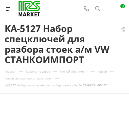
0
KA-5127 Набор
спецключей для
разбора стоек а/м VW
СТАНКОИМПОРТ
—
—
—
—
Главная
Каталог товаров
Ручной Инструмент
Ключи
—
Ключи специального назначения
KA-5127 Набор спецключей для разбора стоек а/м VW СТАНКОИМПОРТ