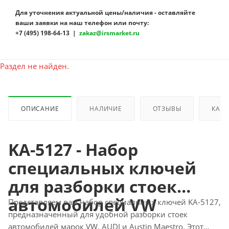
Для уточнения актуальной цены/наличия - оставляйте
ваши заявки на наш телефон или почту:
+7 (495) 198-64-13 |
zakaz@irsmarket.ru
Раздел не найден.
ОПИСАНИЕ
НАЛИЧИЕ
ОТЗЫВЫ
КАК 
KA-5127 - Набор
специальных ключей
для разборки стоек
автомобилей VW
Представляем вам набор специальных ключей KA-5127,
предназначенный для удобной разборки стоек
автомобилей марок VW, AUDI и Austin Maestro. Этот