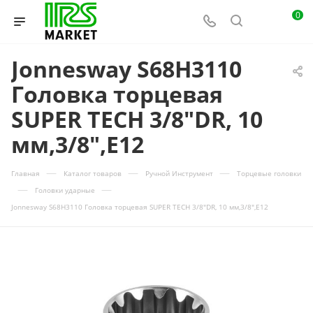
0
Jonnesway S68H3110
Головка торцевая
SUPER TECH 3/8"DR, 10
мм,3/8",E12
—
—
—
Главная
Каталог товаров
Ручной Инструмент
Торцевые головки
—
—
Головки ударные
Jonnesway S68H3110 Головка торцевая SUPER TECH 3/8"DR, 10 мм,3/8",E12