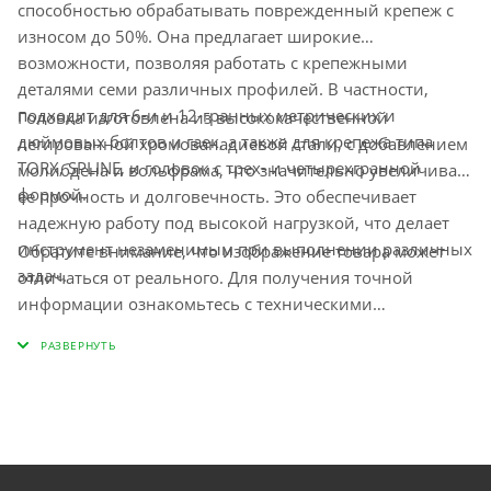
способностью обрабатывать поврежденный крепеж с
износом до 50%. Она предлагает широкие
возможности, позволяя работать с крепежными
деталями семи различных профилей. В частности,
подходит для 6-и и 12-гранных метрических и
Головка изготовлена из высококачественной
дюймовых болтов и гаек, а также для крепежа типа
легированной хромованадиевой стали, с добавлением
TORX, SPLINE, и головок с трех- и четырехгранной
молибдена и вольфрама, что значительно увеличивает
формой.
ее прочность и долговечность. Это обеспечивает
надежную работу под высокой нагрузкой, что делает
инструмент незаменимым при выполнении различных
Обратите внимание, что изображение товара может
задач.
отличаться от реального. Для получения точной
информации ознакомьтесь с техническими
характеристиками данного продукта.