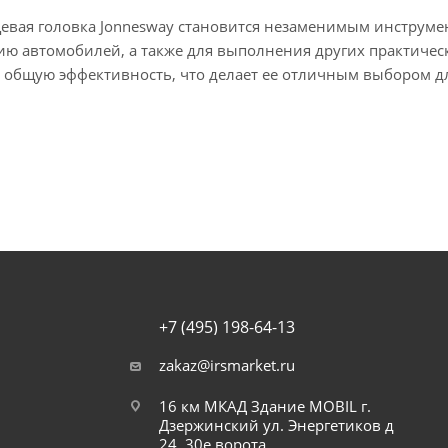
цевая головка Jonnesway становится незаменимым инструме
ю автомобилей, а также для выполнения других практическ
 общую эффективность, что делает ее отличным выбором д
+7 (495) 198-64-13
zakaz@irsmarket.ru
16 км МКАД Здание MOBIL г.
Дзержинский ул. Энергетиков д
24, 30е ворота.