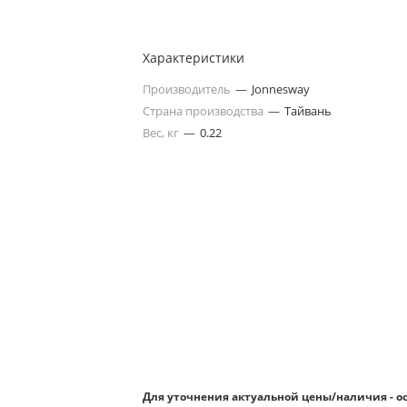
Характеристики
Производитель
—
Jonnesway
Страна производства
—
Тайвань
Вес, кг
—
0.22
Для уточнения актуальной цены/наличия - о