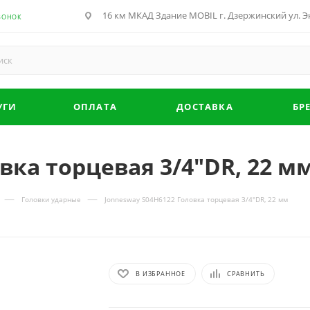
16 км МКАД Здание MOBIL г. Дзержинский ул. Эн
ВОНОК
УГИ
ОПЛАТА
ДОСТАВКА
БР
вка торцевая 3/4"DR, 22 м
—
—
Головки ударные
Jonnesway S04H6122 Головка торцевая 3/4"DR, 22 мм
В ИЗБРАННОЕ
СРАВНИТЬ