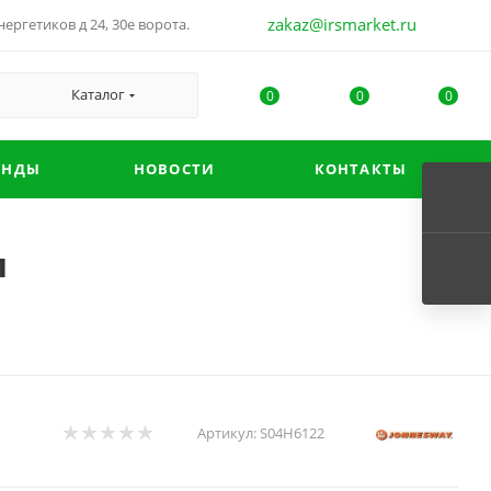
zakaz@irsmarket.ru
ергетиков д 24, 30е ворота.
Каталог
0
0
0
ЕНДЫ
НОВОСТИ
КОНТАКТЫ
м
Артикул:
S04H6122