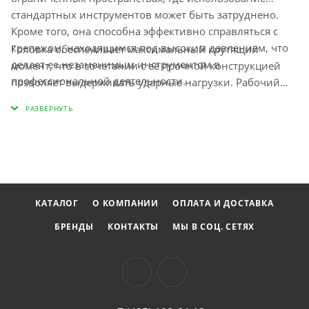
стандартных инструментов может быть затруднено.
Кроме того, она способна эффективно справляться с
крепежом, находящимся под высоким давлением, что
Головка обеспечивает максимальный крутящий
делает ее незаменимым инструментом в
момент, что в сочетании с её прочной конструкцией
профессиональной деятельности.
позволяет выдерживать ударные нагрузки. Рабочий
профиль данной оснастки гарантирует
универсальность её применения, что делает
Jonnesway S04H4913
отличным выбором как для
профессионалов, так и для домашних мастеров.
КАТАЛОГ
О КОМПАНИИ
ОПЛАТА И ДОСТАВКА
БРЕНДЫ
КОНТАКТЫ
МЫ В СОЦ. СЕТЯХ