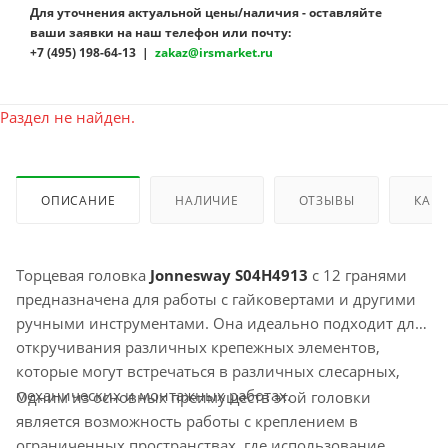
Для уточнения актуальной цены/наличия - оставляйте
ваши заявки на наш телефон или почту:
+7 (495) 198-64-13 |
zakaz@irsmarket.ru
Раздел не найден.
ОПИСАНИЕ
НАЛИЧИЕ
ОТЗЫВЫ
КАК 
Торцевая головка
Jonnesway S04H4913
с 12 гранями
предназначена для работы с гайковертами и другими
ручными инструментами. Она идеально подходит для
откручивания различных крепежных элементов,
которые могут встречаться в различных слесарных,
механических и монтажных работах.
Одним из основных преимуществ этой головки
является возможность работы с креплением в
ограниченных пространствах, где использование