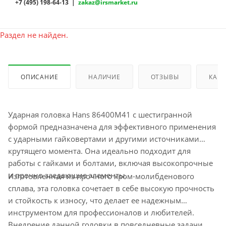
+7 (495) 198-64-13 |
zakaz@irsmarket.ru
Раздел не найден.
ОПИСАНИЕ
НАЛИЧИЕ
ОТЗЫВЫ
КАК 
Ударная головка Hans 86400M41 с шестигранной
формой предназначена для эффективного применения
с ударными гайковертами и другими источниками
крутящего момента. Она идеально подходит для
работы с гайками и болтами, включая высокопрочные
и прочно заедающие элементы.
Изготовленная из прочного хром-молибденового
сплава, эта головка сочетает в себе высокую прочность
и стойкость к износу, что делает ее надежным
инструментом для профессионалов и любителей.
Внедрение данной головки в повседневные задачи