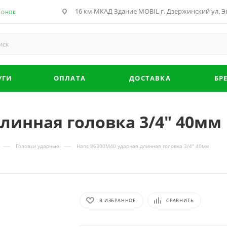
16 км МКАД Здание MOBIL г. Дзержинский ул. Эн
ВОНОК
УГИ
ОПЛАТА
ДОСТАВКА
БР
длинная головка 3/4" 40мм
—
—
Головки ударные
Hans 86300M40 ударная длинная головка 3/4" 40мм
В ИЗБРАННОЕ
СРАВНИТЬ