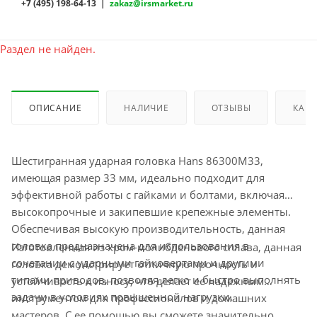
+7 (495) 198-64-13 |
zakaz@irsmarket.ru
Раздел не найден.
ОПИСАНИЕ
НАЛИЧИЕ
ОТЗЫВЫ
КАК 
Шестигранная ударная головка Hans 86300M33,
имеющая размер 33 мм, идеально подходит для
эффективной работы с гайками и болтами, включая
высокопрочные и закипевшие крепежные элементы.
Обеспечивая высокую производительность, данная
головка предназначена для использования в
Изготовленная из хром-молибденового сплава, данная
сочетании с ударными гайковертами и другими
головка демонстрирует отличную прочность и
типами приводов, позволяя легко и быстро выполнять
устойчивость к износу, что делает ее надежным
задачи в условиях повышенной нагрузки.
инструментом для профессионалов и домашних
мастеров. С ее помощью вы сможете значительно