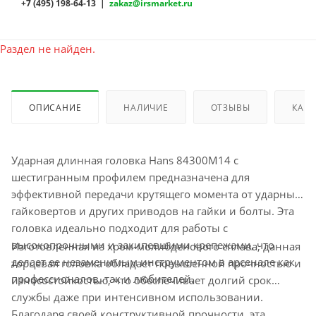
+7 (495) 198-64-13 |
zakaz@irsmarket.ru
Раздел не найден.
ОПИСАНИЕ
НАЛИЧИЕ
ОТЗЫВЫ
КАК 
Ударная длинная головка Hans 84300M14 с
шестигранным профилем предназначена для
эффективной передачи крутящего момента от ударных
гайковертов и других приводов на гайки и болты. Эта
головка идеально подходит для работы с
высокопрочными и закипевшими крепежами, что
Изготовленная из хром-молибденового сплава, данная
делает ее незаменимым инструментом в арсенале как
торцевая головка обладает повышенной прочностью и
профессионалов, так и любителей.
износостойкостью, что обеспечивает долгий срок
службы даже при интенсивном использовании.
Благодаря своей конструктивной прочности, эта