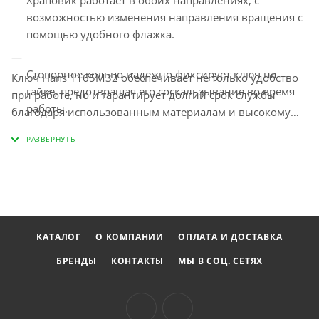
Храповик работает в обоих направлениях, с
возможностью изменения направления вращения с
помощью удобного флажка.
Стопорное кольцо надежно фиксирует ключ на
Ключ Hans 1165M32 обеспечивает не только удобство
гайке, предотвращая его соскальзывание во время
при работе, но и гарантирует долгий срок службы
работы.
благодаря использованным материалам и высокому
качеству изготовления. Оптимален для
профессионального использования и домашнего
Позволяет быстро и безопасно затягивать гайки,
ремонта, этот инструмент станет надежным
обеспечивая при этом точное позиционирование
помощником в любой мастерской.
ключа, что исключает риск травм для пользователя.
КАТАЛОГ
О КОМПАНИИ
ОПЛАТА И ДОСТАВКА
БРЕНДЫ
КОНТАКТЫ
МЫ В СОЦ. СЕТЯХ