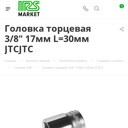
0
Головка торцевая
3/8" 17мм L=30мм
JTCJTC
—
—
—
Главная
Каталог товаров
Ручной Инструмент
Торцевые головки
—
—
Головки 3/8"
Головка торцевая 3/8" 17мм L=30мм JTCJTC