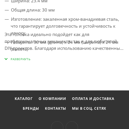
Ширина: 23.4 мм
Общая длина: 30 мм
Изготовление: закаленная хром-ванадиевая сталь,
что гарантирует долговечность и устойчивость к
износу
Эта головка идеально подойдет как для
профессиональных механиков, так и для любителей
Габариты: 30 мм (длина) x 24 мм (ширина) x 24 мм
DIY-проектов. Благодаря использованию качественных
(высота)
материалов и точной обработки, вы сможете с
Вес: 55 г
легкостью выполнять задачи по монтажу и демонтажу,
тем самым существенно экономя время и усилия.
КАТАЛОГ
О КОМПАНИИ
ОПЛАТА И ДОСТАВКА
БРЕНДЫ
КОНТАКТЫ
МЫ В СОЦ. СЕТЯХ