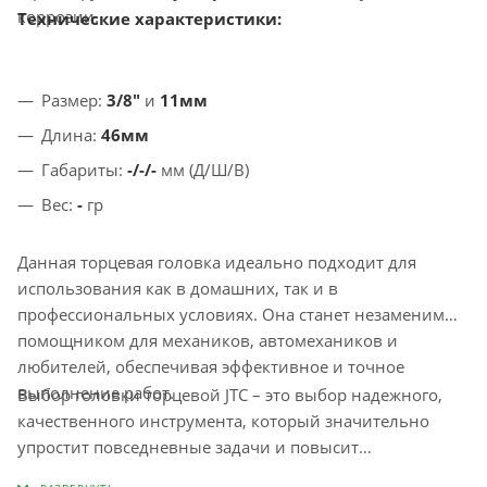
коррозии.
Технические характеристики:
Размер:
3/8"
и
11мм
Длина:
46мм
Габариты:
-/-/-
мм (Д/Ш/В)
Вес:
-
гр
Данная торцевая головка идеально подходит для
использования как в домашних, так и в
профессиональных условиях. Она станет незаменимым
помощником для механиков, автомехаников и
любителей, обеспечивая эффективное и точное
выполнение работ.
Выбор головки торцевой JTC – это выбор надежного,
качественного инструмента, который значительно
упростит повседневные задачи и повысит
эффективность процессов ремонта и обслуживания.