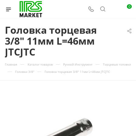
0
Головка торцевая
3/8" 11мм L=46мм
JTCJTC
—
—
—
Главная
Каталог товаров
Ручной Инструмент
Торцевые головки
—
—
Головки 3/8"
Головка торцевая 3/8" 11мм L=46мм JTCJTC