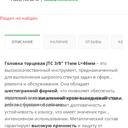
Раздел не найден.
ОПИСАНИЕ
НАЛИЧИЕ
ОТЗЫВЫ
КАК 
Головка торцевая JTC 3/8" 11мм L=46мм
– это
высококачественный инструмент, предназначенный
для выполнения широкого спектра задач в сфере
ремонта и обслуживания. Она обладает
шестигранной формой
, что позволяет обеспечить
надежный захват и минимизировать риск срыва при
Изготовлена из
закаленной хром-ванадиевой стали
,
работе с болтами и гайками.
этот инструмент обеспечивает долговечность и
устойчивость к износу, что имеет значение при
интенсивном использовании. Металлический состав
гарантирует
высокую прочность
и защиту от