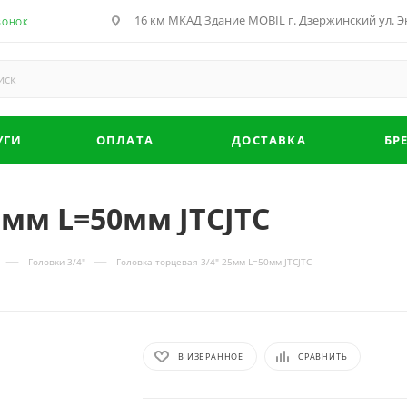
16 км МКАД Здание MOBIL г. Дзержинский ул. Эн
ВОНОК
УГИ
ОПЛАТА
ДОСТАВКА
БР
5мм L=50мм JTCJTC
—
—
Головки 3/4"
Головка торцевая 3/4" 25мм L=50мм JTCJTC
В ИЗБРАННОЕ
СРАВНИТЬ